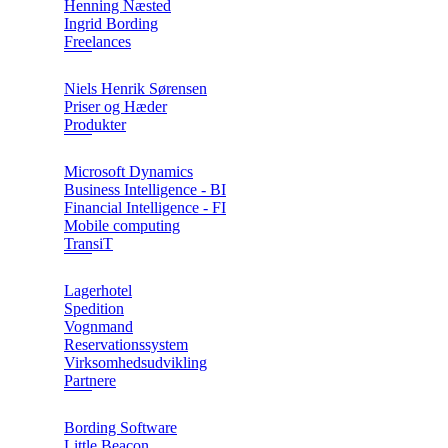
Henning Næsted
Ingrid Bording
Freelances
Niels Henrik Sørensen
Priser og Hæder
Produkter
Microsoft Dynamics
Business Intelligence - BI
Financial Intelligence - FI
Mobile computing
TransiT
Lagerhotel
Spedition
Vognmand
Reservationssystem
Virksomhedsudvikling
Partnere
Bording Software
Little Beacon