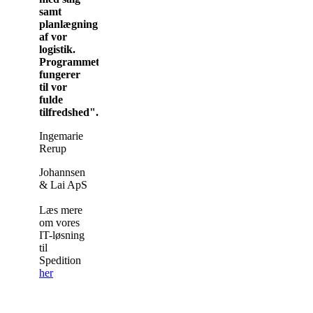
samt
planlægning
af vor
logistik.
Programmet
fungerer
til vor
fulde
tilfredshed".
Ingemarie
Rerup
Johannsen
& Lai ApS
Læs mere
om vores
IT-løsning
til
Spedition
her