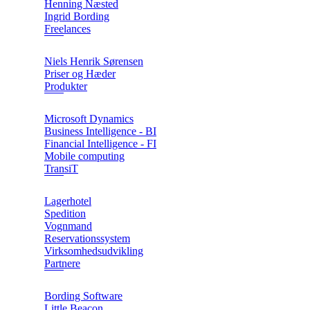
Henning Næsted
Ingrid Bording
Freelances
Niels Henrik Sørensen
Priser og Hæder
Produkter
Microsoft Dynamics
Business Intelligence - BI
Financial Intelligence - FI
Mobile computing
TransiT
Lagerhotel
Spedition
Vognmand
Reservationssystem
Virksomhedsudvikling
Partnere
Bording Software
Little Beacon