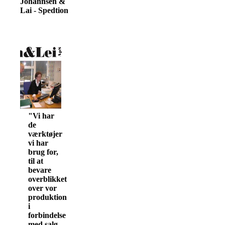
Johannsen &
Lai - Spedtion
"Vi har
de
værktøjer
vi har
brug for,
til at
bevare
overblikket
over vor
produktion
i
forbindelse
med salg